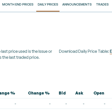
MONTH END PRICES
DAILY PRICES
ANNOUNCEMENTS
TRADES
last price used is the Issue or
Download Daily Price Table:
E
s the last traded price.
hange %
Change %
Bid
Ask
Open
-
-
-
-
-