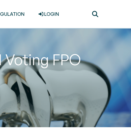
Toggle
EGULATION
LOGIN
search
d Voting FPO