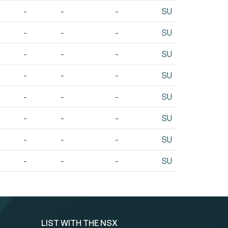
-
-
-
SU
-
-
-
SU
-
-
-
SU
-
-
-
SU
-
-
-
SU
-
-
-
SU
-
-
-
SU
-
-
-
SU
LIST WITH THE NSX