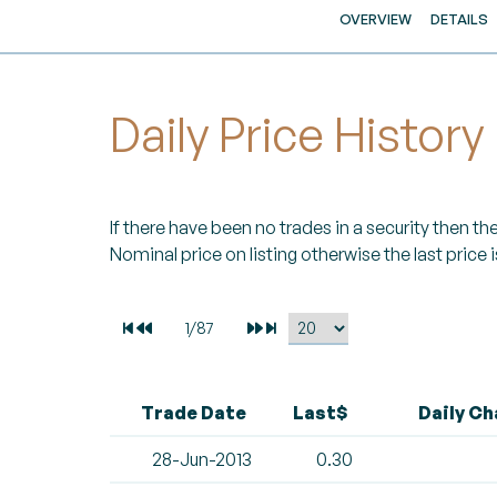
OVERVIEW
DETAILS
Daily Price History
If there have been no trades in a security then the 
Nominal price on listing otherwise the last price i
Trade Date
Last$
Daily C
28-Jun-2013
0.30