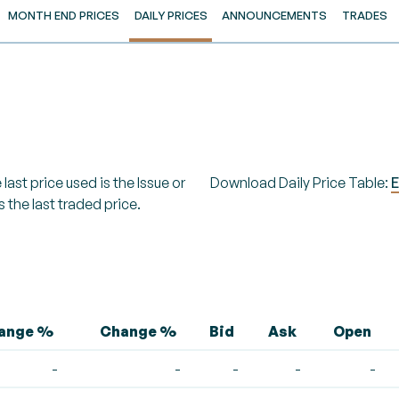
MONTH END PRICES
DAILY PRICES
ANNOUNCEMENTS
TRADES
last price used is the Issue or
Download Daily Price Table:
E
s the last traded price.
hange %
Change %
Bid
Ask
Open
-
-
-
-
-