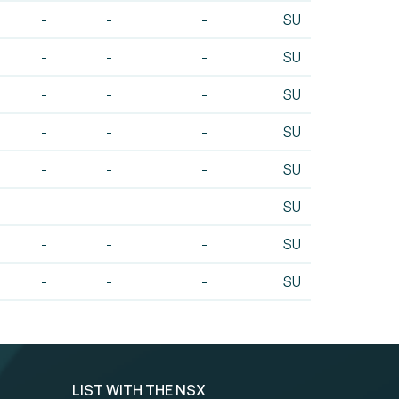
-
-
-
SU
-
-
-
SU
-
-
-
SU
-
-
-
SU
-
-
-
SU
-
-
-
SU
-
-
-
SU
-
-
-
SU
LIST WITH THE NSX