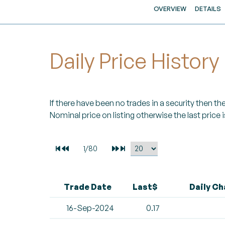
OVERVIEW
DETAILS
Daily Price History
If there have been no trades in a security then the 
Nominal price on listing otherwise the last price i
Trade Date
Last$
Daily C
16-Sep-2024
0.17