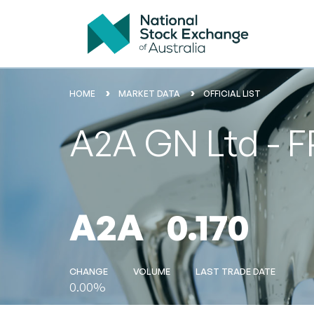
HOME
MARKET DATA
OFFICIAL LIST
A2A GN Ltd - 
A2A
0.170
CHANGE
VOLUME
LAST TRADE DATE
0.00%