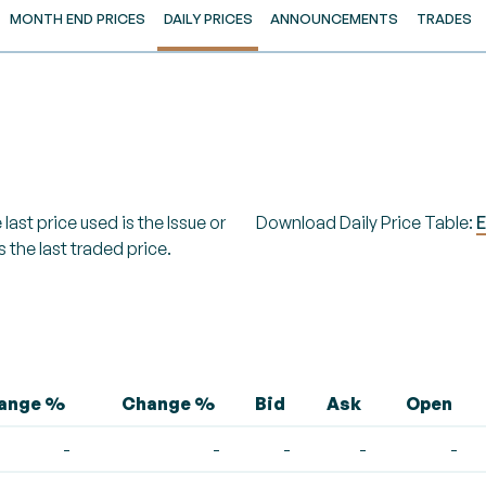
MONTH END PRICES
DAILY PRICES
ANNOUNCEMENTS
TRADES
last price used is the Issue or
Download Daily Price Table:
E
s the last traded price.
hange %
Change %
Bid
Ask
Open
-
-
-
-
-