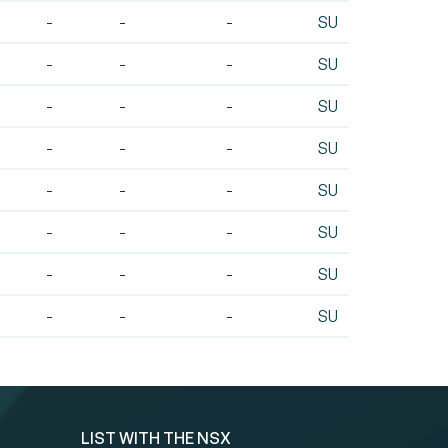
-
-
-
SU
-
-
-
SU
-
-
-
SU
-
-
-
SU
-
-
-
SU
-
-
-
SU
-
-
-
SU
-
-
-
SU
LIST WITH THE NSX