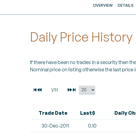
OVERVIEW
DETAILS
Daily Price History
If there have been no trades in a security then the 
Nominal price on listing otherwise the last price i
Trade Date
Last$
Daily C
30-Dec-2011
0.10