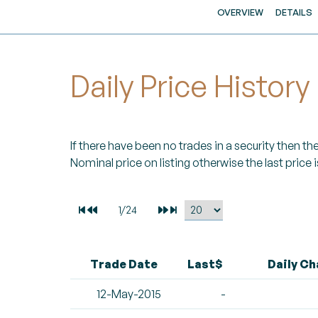
OVERVIEW
DETAILS
Daily Price History
If there have been no trades in a security then the 
Nominal price on listing otherwise the last price i
Trade Date
Last$
Daily C
12-May-2015
-