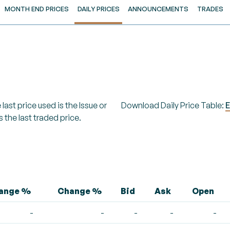
MONTH END PRICES
DAILY PRICES
ANNOUNCEMENTS
TRADES
last price used is the Issue or
Download Daily Price Table:
E
s the last traded price.
hange %
Change %
Bid
Ask
Open
-
-
-
-
-