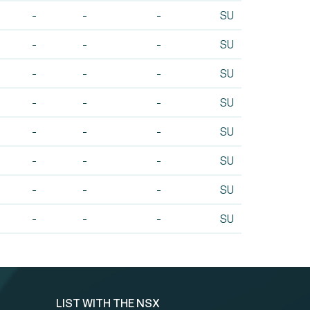
-
-
-
SU
-
-
-
SU
-
-
-
SU
-
-
-
SU
-
-
-
SU
-
-
-
SU
-
-
-
SU
-
-
-
SU
LIST WITH THE NSX